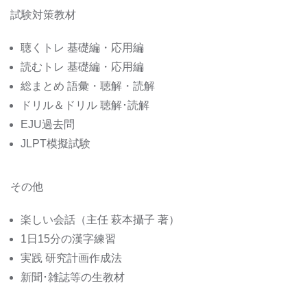
試験対策教材
聴くトレ 基礎編・応用編
読むトレ 基礎編・応用編
総まとめ 語彙・聴解・読解
ドリル＆ドリル 聴解･読解
EJU過去問
JLPT模擬試験
その他
楽しい会話（主任 萩本攝子 著）
1日15分の漢字練習
実践 研究計画作成法
新聞･雑誌等の生教材