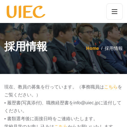
採用情報
Home
採用情報
現在、教員の募集を行っています。（事務職員は
こちら
を
ご覧ください。）
• 履歴書(写真添付)、職務経歴書をinfo@uiec.jpに送付して
ください。
• 書類選考後に面接日時をご連絡いたします。
学校見学のお申し込みは
こちら
からお願いいたします。